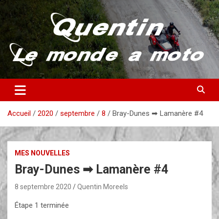
Aller
au
contenu
Partez à la découverte du monde en vieille bécane
Quentin – Le monde à moto
Accueil
2020
septembre
8
Bray-Dunes ➡ Lamanère #4
MES NOUVELLES
Bray-Dunes ➡ Lamanère #4
8 septembre 2020
Quentin Moreels
Étape 1 terminée