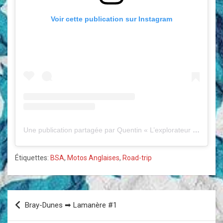
Voir cette publication sur Instagram
Une publication partagée par Quentin « L’explorateur à moto » (@lexplorateuramoto)
Étiquettes:
BSA
,
Motos Anglaises
,
Road-trip
Navigation
Bray-Dunes ➡ Lamanère #1
de