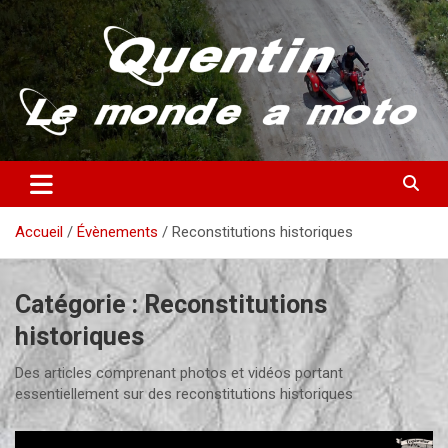
Aller
au
contenu
Partez à la découverte du monde en vieille bécane
Quentin – Le monde à moto
Accueil
Évènements
Reconstitutions historiques
Catégorie :
Reconstitutions
historiques
Des articles comprenant photos et vidéos portant
essentiellement sur des reconstitutions historiques