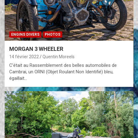
ENGINS DIVERS
PHOTOS
MORGAN 3 WHEELER
14 février 2022
Quentin Moreels
C’était au Rassemblement des belles automobiles de
Cambrai, un ORNI (Objet Roulant Non Identifié) bleu,
égaillait…