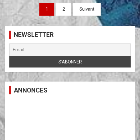
Pagination
1
2
Suivant
des
publications
NEWSLETTER
ANNONCES