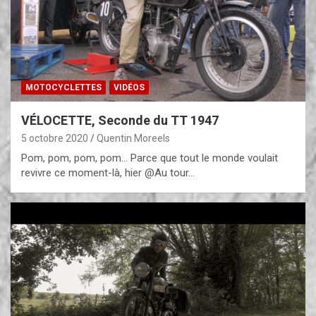
MOTOCYCLETTES
VIDÉOS
VÉLOCETTE, Seconde du TT 1947
5 octobre 2020
Quentin Moreels
Pom, pom, pom, pom… Parce que tout le monde voulait
revivre ce moment-là, hier @Au tour…