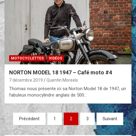
MOTOCYCLETTES
VIDÉOS
NORTON MODEL 18 1947 – Café moto #4
7 décembre 2019
Quentin Moreels
Thomas nous présente ici sa Norton Model 18 de 1947, un
fabuleux monocylindre anglais de 500…
Pagination
Précédent
1
2
3
Suivant
des