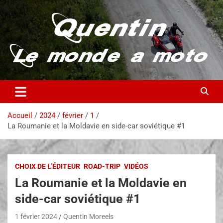
Partez à la découverte du monde en vieille bécane
Quentin – Le monde à moto
Accueil
2024
février
1
La Roumanie et la Moldavie en side-car soviétique #1
CHOIX DE L'ÉDITEUR
ROAD-TRIP
VIDÉOS
La Roumanie et la Moldavie en
side-car soviétique #1
1 février 2024
Quentin Moreels