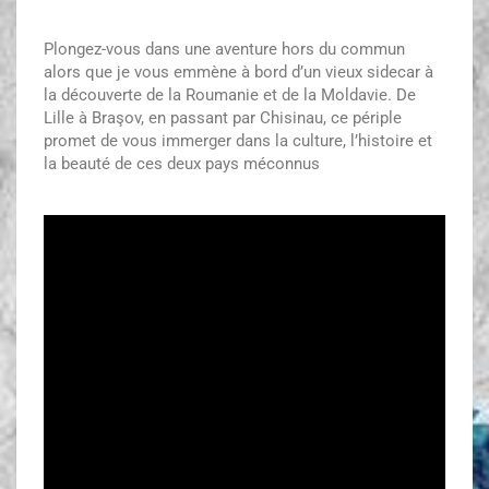
Plongez-vous dans une aventure hors du commun
alors que je vous emmène à bord d’un vieux sidecar à
la découverte de la Roumanie et de la Moldavie. De
Lille à Braşov, en passant par Chisinau, ce périple
promet de vous immerger dans la culture, l’histoire et
la beauté de ces deux pays méconnus