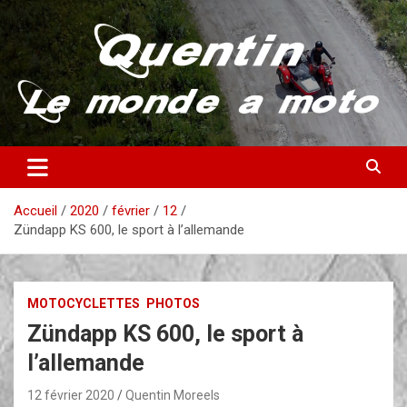
Aller
au
contenu
Partez à la découverte du monde en vieille bécane
Quentin – Le monde à moto
Accueil
2020
février
12
Zündapp KS 600, le sport à l’allemande
MOTOCYCLETTES
PHOTOS
Zündapp KS 600, le sport à
l’allemande
12 février 2020
Quentin Moreels