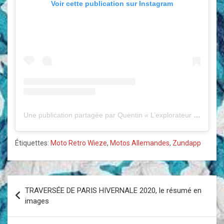
Voir cette publication sur Instagram
Une publication partagée par Quentin « L’explorateur à moto » (@lexplorateuramoto)
Étiquettes:
Moto Retro Wieze
,
Motos Allemandes
,
Zundapp
Navigation
TRAVERSÉE DE PARIS HIVERNALE 2020, le résumé en
de
images
l’article