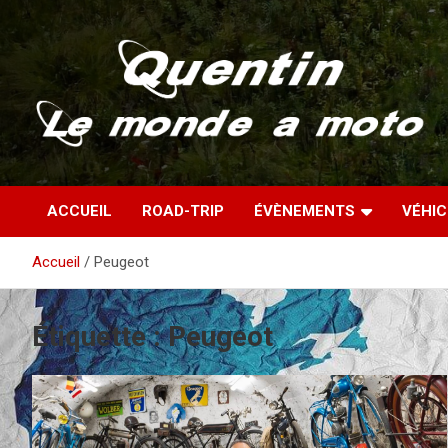
Aller
au
contenu
Partez à la découverte du monde en vieille bécane
Quentin – Le monde à
ACCUEIL
ROAD-TRIP
ÉVÈNEMENTS
VÉHI
moto
Accueil
Peugeot
Étiquette :
Peugeot