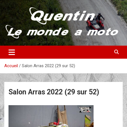
Aller
au
contenu
Partez à la découverte du monde en vieille bécane
Quentin – Le monde à moto
Accueil
Salon Arras 2022 (29 sur 52)
Salon Arras 2022 (29 sur 52)