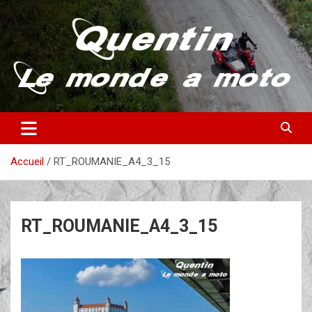
Aller
au
contenu
Partez à la découverte du monde en vieille bécane
Quentin – Le monde à moto
Accueil
RT_ROUMANIE_A4_3_15
RT_ROUMANIE_A4_3_15