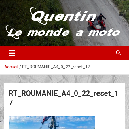
Aller
au
contenu
Partez à la découverte du monde en vieille bécane
Quentin – Le monde à moto
Accueil
RT_ROUMANIE_A4_0_22_reset_17
RT_ROUMANIE_A4_0_22_reset_1
7