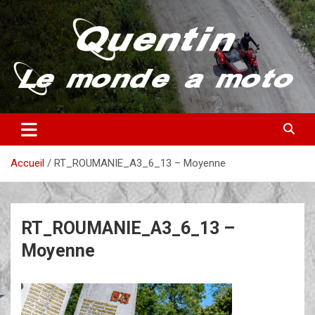
Aller
au
contenu
Partez à la découverte du monde en vieille bécane
Quentin – Le monde à moto
Accueil
RT_ROUMANIE_A3_6_13 – Moyenne
RT_ROUMANIE_A3_6_13 –
Moyenne