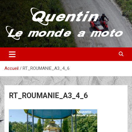
Aller
au
contenu
Partez à la découverte du monde en vieille bécane
Quentin – Le monde à moto
Accueil
RT_ROUMANIE_A3_4_6
RT_ROUMANIE_A3_4_6