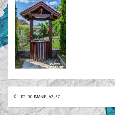
Navigation
RT_ROUMANIE_A2_67
de
l’article