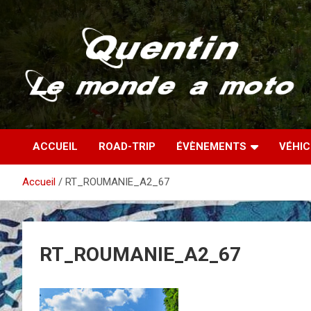
Aller
au
contenu
Partez à la découverte du monde en vieille bécane
Quentin – Le monde à
ACCUEIL
ROAD-TRIP
ÉVÈNEMENTS
VÉHI
moto
Accueil
RT_ROUMANIE_A2_67
RT_ROUMANIE_A2_67