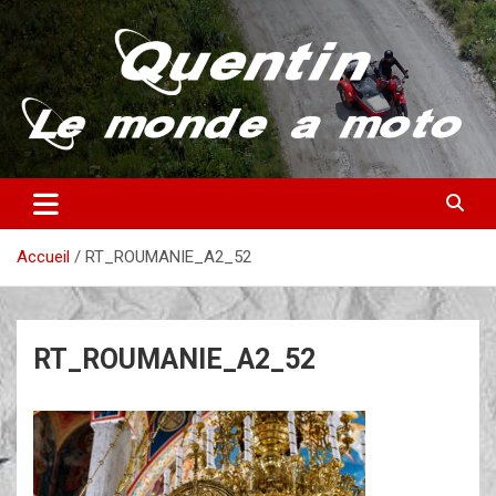
Aller
au
contenu
Partez à la découverte du monde en vieille bécane
Quentin – Le monde à moto
Accueil
RT_ROUMANIE_A2_52
RT_ROUMANIE_A2_52