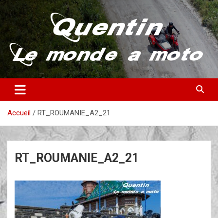
Aller
au
contenu
Partez à la découverte du monde en vieille bécane
Quentin – Le monde à moto
Accueil
RT_ROUMANIE_A2_21
RT_ROUMANIE_A2_21