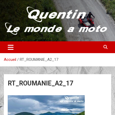
Aller
au
contenu
Partez à la découverte du monde en vieille bécane
Quentin – Le monde à moto
Accueil
RT_ROUMANIE_A2_17
RT_ROUMANIE_A2_17