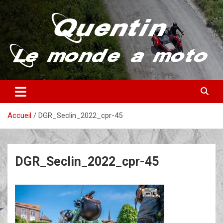
Aller
au
contenu
Partez à la découverte du monde en vieille bécane
Quentin – Le monde à moto
Accueil
DGR_Seclin_2022_cpr-45
DGR_Seclin_2022_cpr-45