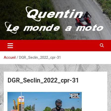
Aller
au
contenu
Partez à la découverte du monde en vieille bécane
Quentin – Le monde à moto
Accueil
DGR_Seclin_2022_cpr-31
DGR_Seclin_2022_cpr-31