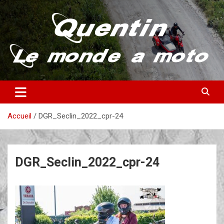
Aller
au
contenu
Partez à la découverte du monde en vieille bécane
Quentin – Le monde à moto
Accueil
DGR_Seclin_2022_cpr-24
DGR_Seclin_2022_cpr-24