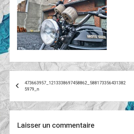
Navigation
473663957_1213338697458862_588173356431382
de
5979_n
l’article
Laisser un commentaire