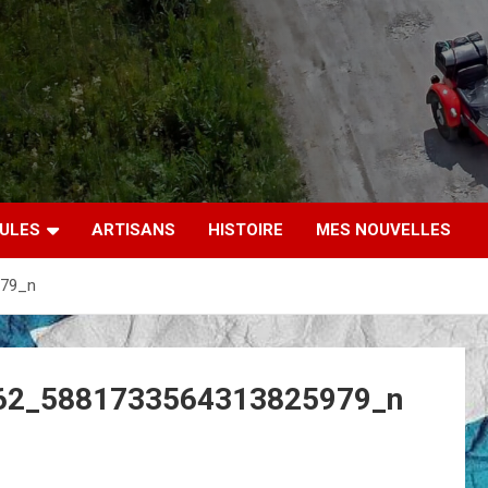
CULES
ARTISANS
HISTOIRE
MES NOUVELLES
979_n
62_5881733564313825979_n