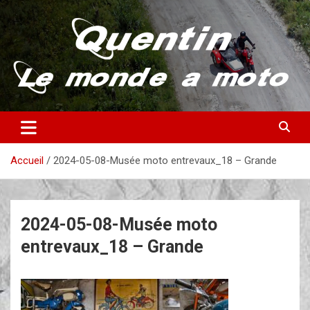
Aller
au
contenu
Partez à la découverte du monde en vieille bécane
Quentin – Le monde à moto
Accueil
2024-05-08-Musée moto entrevaux_18 – Grande
2024-05-08-Musée moto
entrevaux_18 – Grande