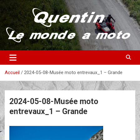
Aller
au
contenu
Partez à la découverte du monde en vieille bécane
Quentin – Le monde à moto
Accueil
2024-05-08-Musée moto entrevaux_1 – Grande
2024-05-08-Musée moto
entrevaux_1 – Grande