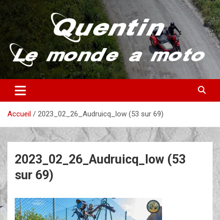
Aller
au
contenu
Partez à la découverte du monde en vieille bécane
Quentin – Le monde à moto
Accueil
2023_02_26_Audruicq_low (53 sur 69)
2023_02_26_Audruicq_low (53
sur 69)