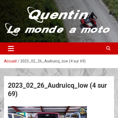
Aller
au
contenu
Partez à la découverte du monde en vieille bécane
Quentin – Le monde à moto
Accueil
2023_02_26_Audruicq_low (4 sur 69)
2023_02_26_Audruicq_low (4 sur
69)