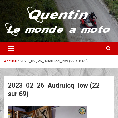
Aller
au
contenu
Partez à la découverte du monde en vieille bécane
Quentin – Le monde à moto
Accueil
2023_02_26_Audruicq_low (22 sur 69)
2023_02_26_Audruicq_low (22
sur 69)