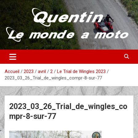
Aller
au
contenu
Partez à la découverte du monde en vieille bécane
Quentin – Le monde à moto
Accueil
2023
avril
2
Le Trial de Wingles 2023
2023_03_26_Trial_de_wingles_compr-8-sur-77
2023_03_26_Trial_de_wingles_co
mpr-8-sur-77