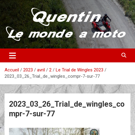
Aller
au
contenu
Partez à la découverte du monde en vieille bécane
Quentin – Le monde à moto
Accueil
2023
avril
2
Le Trial de Wingles 2023
2023_03_26_Trial_de_wingles_compr-7-sur-77
2023_03_26_Trial_de_wingles_co
mpr-7-sur-77