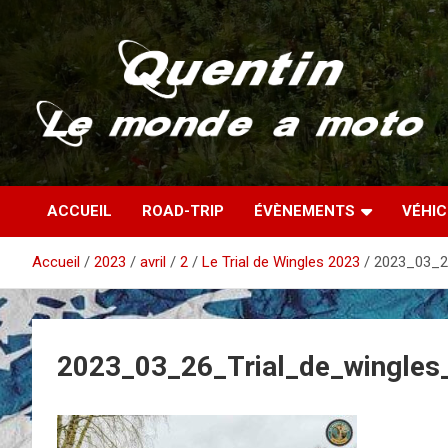
Aller
au
contenu
Partez à la découverte du monde en vieille bécane
Quentin – Le monde à
ACCUEIL
ROAD-TRIP
ÉVÈNEMENTS
VÉHI
moto
Accueil
2023
avril
2
Le Trial de Wingles 2023
2023_03_2
2023_03_26_Trial_de_wingles