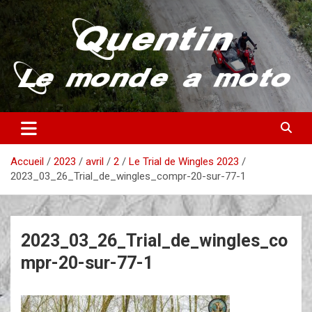
Aller
au
contenu
Partez à la découverte du monde en vieille bécane
Quentin – Le monde à moto
Accueil
2023
avril
2
Le Trial de Wingles 2023
2023_03_26_Trial_de_wingles_compr-20-sur-77-1
2023_03_26_Trial_de_wingles_co
mpr-20-sur-77-1