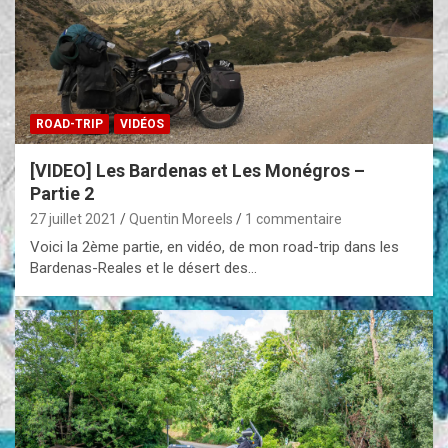
ROAD-TRIP
VIDÉOS
[VIDEO] Les Bardenas et Les Monégros –
Partie 2
27 juillet 2021
Quentin Moreels
1 commentaire
Voici la 2ème partie, en vidéo, de mon road-trip dans les
Bardenas-Reales et le désert des…