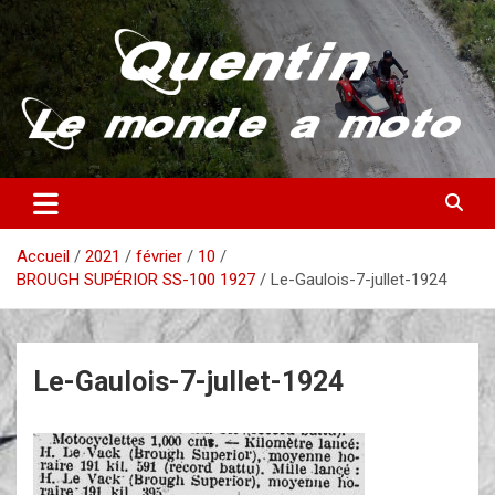
Aller
au
contenu
Partez à la découverte du monde en vieille bécane
Quentin – Le monde à moto
Accueil
2021
février
10
BROUGH SUPÉRIOR SS-100 1927
Le-Gaulois-7-jullet-1924
Le-Gaulois-7-jullet-1924