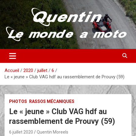
Aller
au
contenu
Partez à la découverte du monde en vieille bécane
Quentin – Le monde à moto
Accueil
2020
juillet
6
Le « jeune » Club VAG hdf au rassemblement de Prouvy (59)
PHOTOS
RASSOS MÉCANIQUES
Le « jeune » Club VAG hdf au
rassemblement de Prouvy (59)
6 juillet 2020
Quentin Moreels