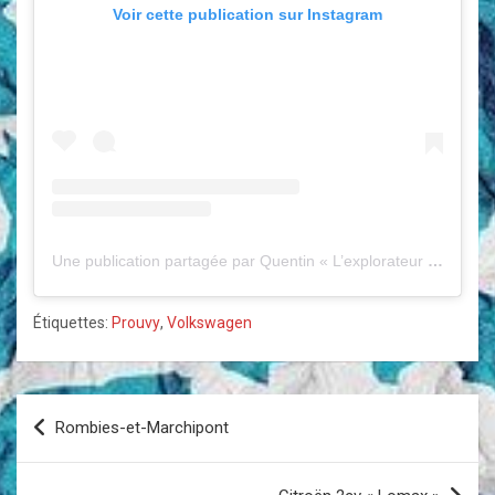
Voir cette publication sur Instagram
Une publication partagée par Quentin « L’explorateur à moto » (@lexplorateuramoto)
Étiquettes:
Prouvy
,
Volkswagen
Navigation
Rombies-et-Marchipont
de
l’article