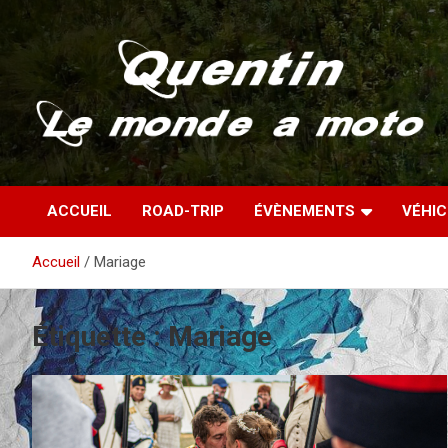
Aller
au
contenu
Partez à la découverte du monde en vieille bécane
Quentin – Le monde à
ACCUEIL
ROAD-TRIP
ÉVÈNEMENTS
VÉHI
moto
Accueil
Mariage
Étiquette :
Mariage