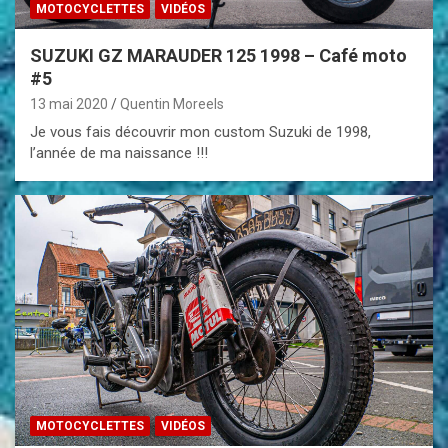
MOTOCYCLETTES
VIDÉOS
SUZUKI GZ MARAUDER 125 1998 – Café moto
#5
13 mai 2020
Quentin Moreels
Je vous fais découvrir mon custom Suzuki de 1998,
l’année de ma naissance !!!
MOTOCYCLETTES
VIDÉOS