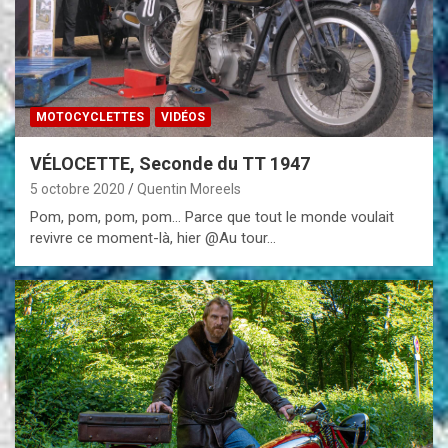
MOTOCYCLETTES
VIDÉOS
VÉLOCETTE, Seconde du TT 1947
5 octobre 2020
Quentin Moreels
Pom, pom, pom, pom… Parce que tout le monde voulait
revivre ce moment-là, hier @Au tour…