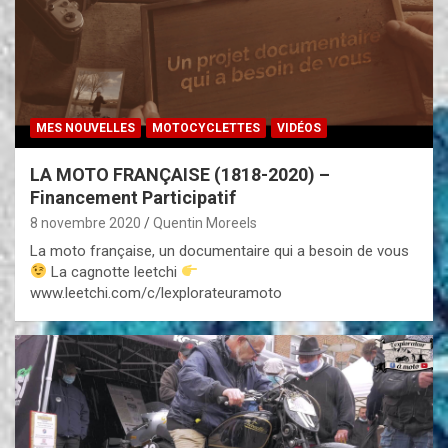
MES NOUVELLES
MOTOCYCLETTES
VIDÉOS
LA MOTO FRANÇAISE (1818-2020) –
Financement Participatif
8 novembre 2020
Quentin Moreels
La moto française, un documentaire qui a besoin de vous
La cagnotte leetchi
www.leetchi.com/c/lexplorateuramoto