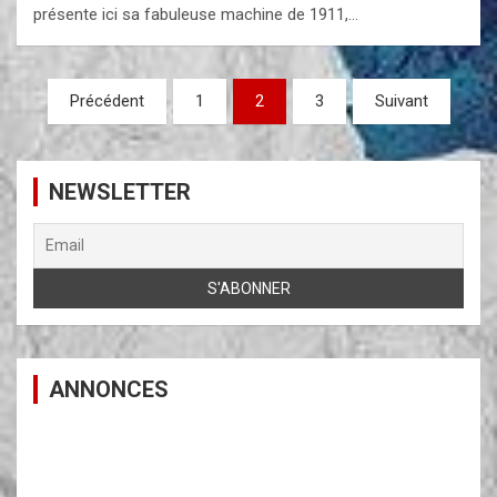
présente ici sa fabuleuse machine de 1911,…
Pagination
Précédent
1
2
3
Suivant
des
publications
NEWSLETTER
ANNONCES