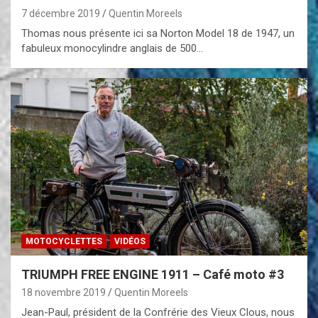
7 décembre 2019
Quentin Moreels
Thomas nous présente ici sa Norton Model 18 de 1947, un
fabuleux monocylindre anglais de 500…
MOTOCYCLETTES
VIDÉOS
TRIUMPH FREE ENGINE 1911 – Café moto #3
18 novembre 2019
Quentin Moreels
Jean-Paul, président de la Confrérie des Vieux Clous, nous