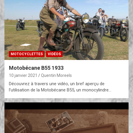
MOTOCYCLETTES
VIDÉOS
Motobécane B55 1933
10 janvier 2021
Quentin Moreels
Découvrez à travers une vidéo, un bref aperçu de
l’utilisation de la Motobécane B55, un monocylindre…