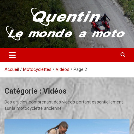
Aller
au
contenu
Partez à la découverte du monde en vieille bécane
Quentin – Le monde à moto
Accueil
Motocyclettes
Vidéos
Page 2
Catégorie :
Vidéos
Des articles comprenant des vidéos portant essentiellement
sur la motocyclette ancienne.