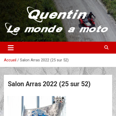
Aller
au
contenu
Partez à la découverte du monde en vieille bécane
Quentin – Le monde à moto
Accueil
Salon Arras 2022 (25 sur 52)
Salon Arras 2022 (25 sur 52)