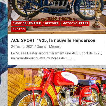
CHOIX DE L'ÉDITEUR
HISTOIRE
MOTOCYCLETTES
PHOTOS
ACE SPORT 1925, la nouvelle Henderson
24 février 2021
Quentin Moreels
Le Musée Baster arbore fièrement une ACE Sport de 1925,
un monstrueux quatre cylindres de 1300…