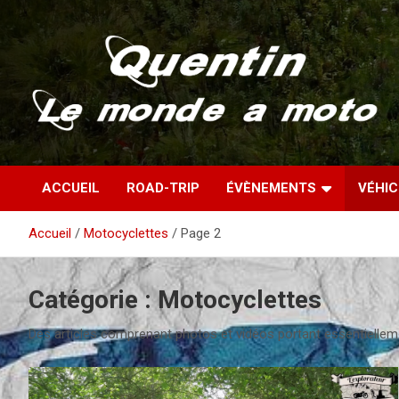
Aller
au
contenu
Partez à la découverte du monde en vieille bécane
Quentin – Le monde à
ACCUEIL
ROAD-TRIP
ÉVÈNEMENTS
VÉHI
moto
Accueil
Motocyclettes
Page 2
Catégorie :
Motocyclettes
Des articles comprenant photos et vidéos portant essentiellem